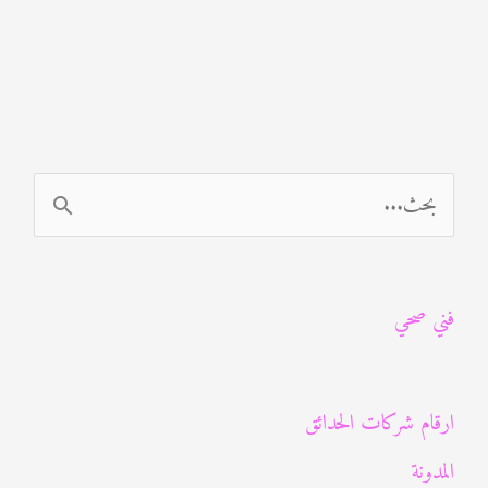
حدائق
المنطقة
العاشرة
60089115
ا
ل
ب
فني صحي
ح
ث
ع
ارقام شركات الحدائق
ن
المدونة