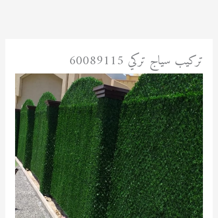
خطي
لى
لمحتوى
تركيب سياج تركي 60089115