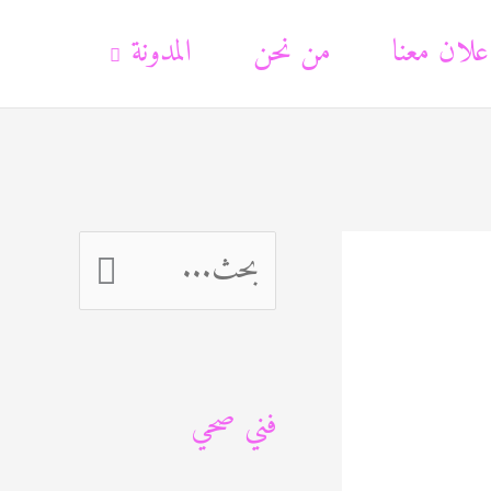
علان معنا
من نحن
المدونة
ا
ل
ب
فني صحي
ح