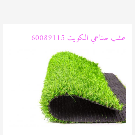
خطي
لى
لمحتوى
عشب صناعي الكويت 60089115