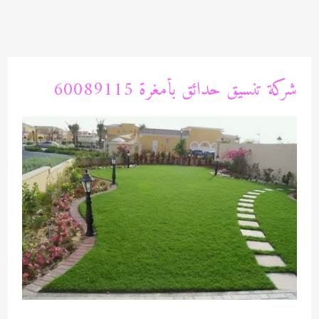
خطي
لى
لمحتوى
شركة تنسيق حدائق بأمغرة 60089115