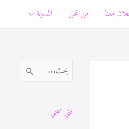
لان معنا
من نحن
المدونة
ا
ل
ب
فني صحي
ح