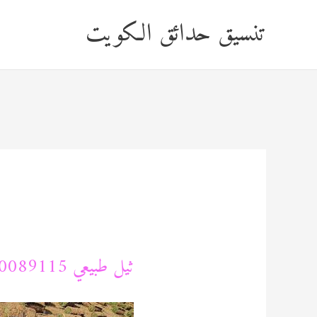
خطي
تنسيق حدائق الكويت
لى
لمحتوى
ثيل طبيعي 60089115