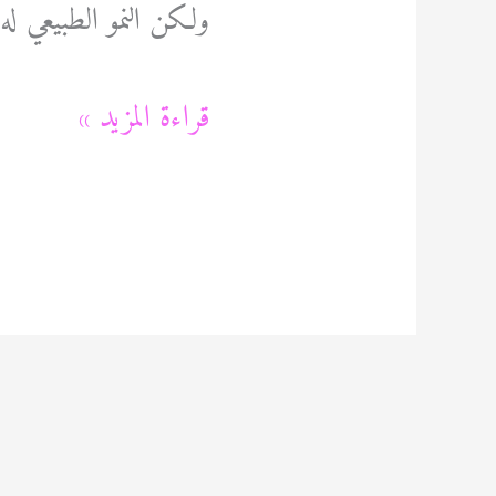
ولكن النمو الطبيعي ل
ثيل
قراءة المزيد »
طبيعي
60089115