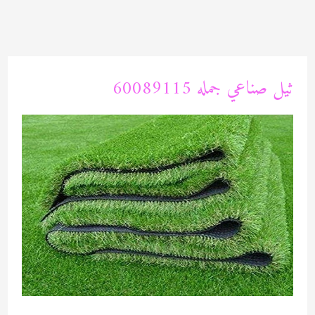
خطي
لى
لمحتوى
ثيل صناعي جمله 60089115