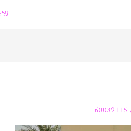
للاع
6