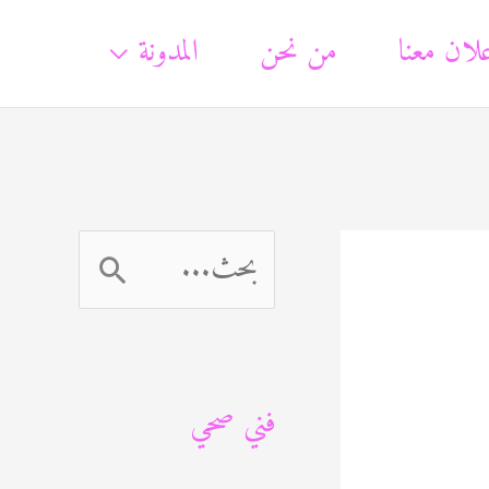
لان معنا
من نحن
المدونة
ا
ل
ب
فني صحي
ح