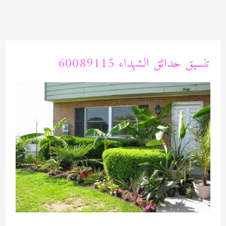
خطي
لى
لمحتوى
تنسيق حدائق الشهداء 60089115