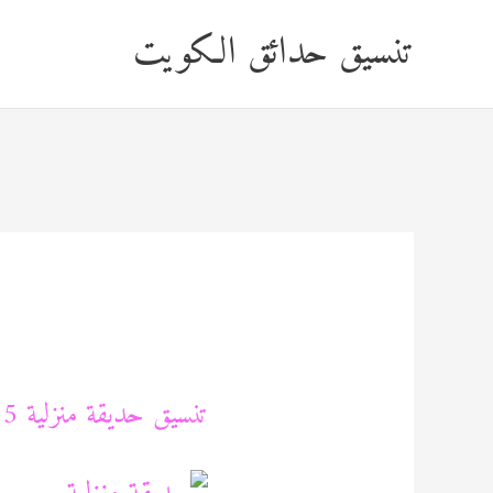
خطي
تنسيق حدائق الكويت
لى
لمحتوى
تنسيق حديقة منزلية 60089115