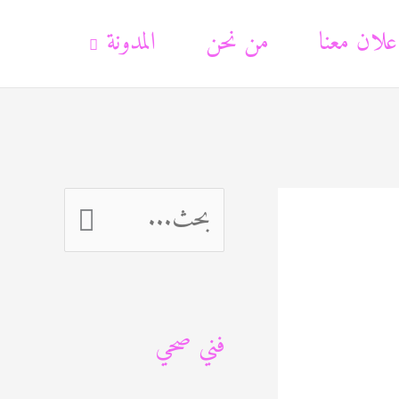
علان معنا
من نحن
المدونة
ا
ل
ب
فني صحي
ح