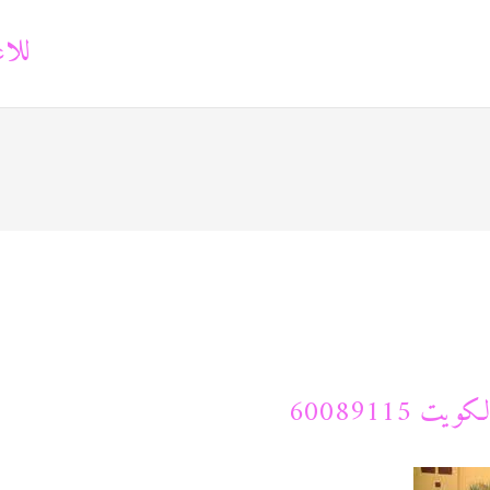
للاع
 60089115