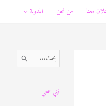
لان معنا
من نحن
المدونة
ا
ل
ب
فني صحي
ح