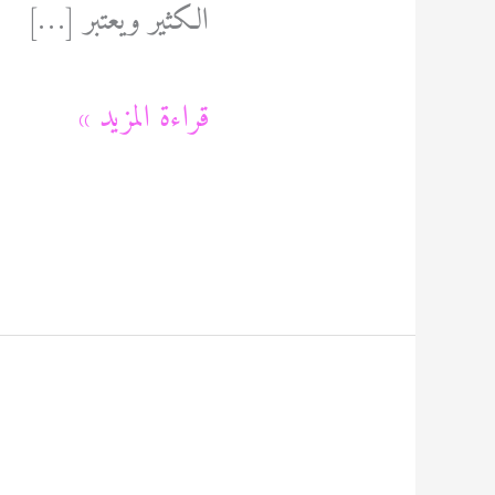
الكثير ويعتبر […]
تصميم
قراءة المزيد »
حدائق
منازل
بالكويت
60089115