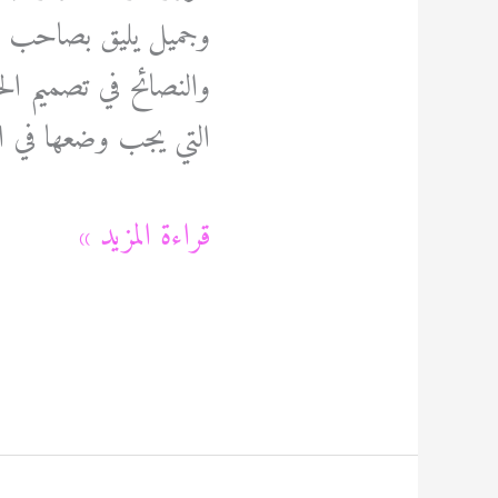
وجميل يليق بصاحب ال
والنصائح في تصميم ال
التي يجب وضعها في 
شركة
قراءة المزيد »
تصميم
حدائق
رخيصه
60089115