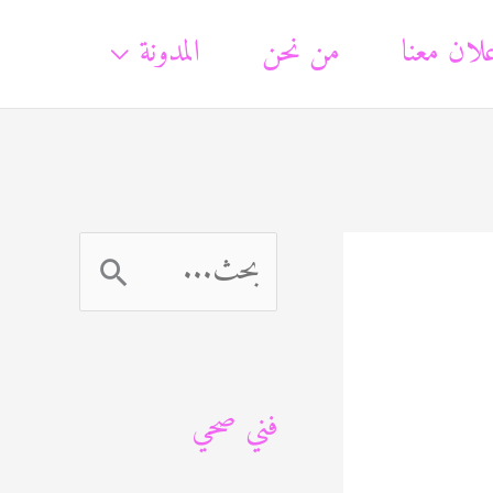
لان معنا
من نحن
المدونة
ا
ل
ب
فني صحي
ح