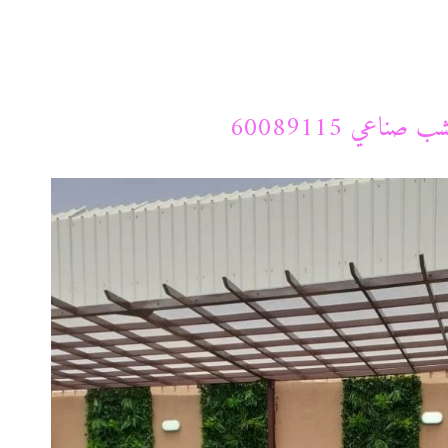
اعي 60089115