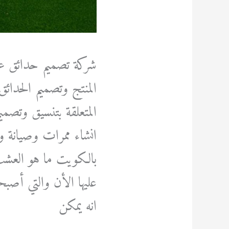
شركة تصميم حدائق ع
المنتج وتصميم الحدائق
المتعلقة بتنسيق وتصم
انشاء ممرات وصيانة وز
بالكويت ما هو العش
عليها الأن والتي أص
انه يمكن