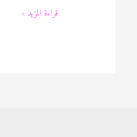
شركة
قراءة المزيد »
تصميم
حدائق
عشب
صناعي
60089115