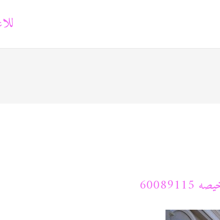
للاع
600891