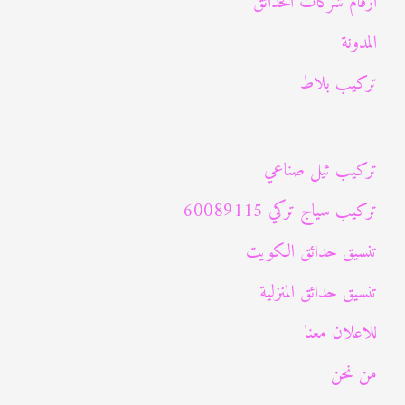
ارقام شركات الحدائق
ن
المدونة
:
تركيب بلاط
تركيب ثيل صناعي
تركيب سياج تركي 60089115
تنسيق حدائق الكويت
تنسيق حدائق المنزلية
للاعلان معنا
من نحن