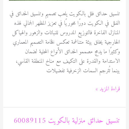
تنسيق حدائق فلل بالكويت يلعب تصميم وتنسيق الحدائق في
الفلل في الكويت دورًا محوريًا في تعزيز المظهر الجمالي لهذه
المنازل الفاخرة فالتوزيع المدروس للنباتات والزهور والهياكل
الخارجية يخلق بيئة متناغمة تعكس فخامة التصميم المعماري
وكثيرًا ما يدمج مصممو الحدائق الأنواع المحلية لضمان
الاستدامة والقدرة على التكيف مع مناخ المنطقة القاسي،
بينما تُترجم السمات الزخرفية تفضيلات
تنسيق
قراءة المزيد »
حدائق
فلل
بالكويت
تنسيق حدائق منزلية بالكويت 60089115
60089115