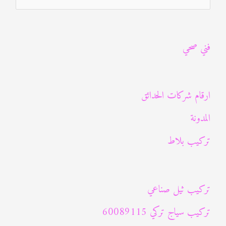
ل
ب
فني صحي
ح
ث
ع
ارقام شركات الحدائق
ن
المدونة
:
تركيب بلاط
تركيب ثيل صناعي
تركيب سياج تركي 60089115