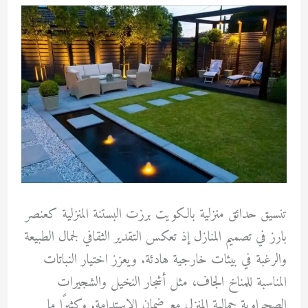
تنسيق حدائق منزلية بالكويت برزت البستنة المنزلية كعنصر
بارز في تصميم المنازل إذ تعكس التقدير الثقافي لجمال الطبيعة
والرغبة في بيئات خارجية هادئة. ويعزز اختيار النباتات
المناسبة للمناخ الجاف، مثل أشجار النخيل والشجيرات
الصحراوية جمالية المنزل مع ضمان الاستدامة. وكثيرًا ما