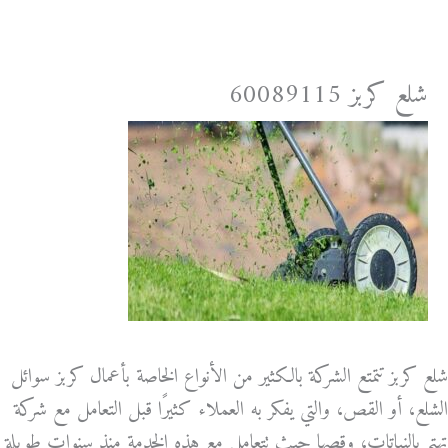
خطي
لى
لمحتوى
شلع كربز 60089115
شلع كربز تتمتع الشركة بالكثير من الأنواع الخاصة بأعمال كربز سوائل
الشلع، أو القص، والتي يفكر به العملاء كثيرًا قبل التعامل مع شركة
تهتم بالنباتات، وقصها حيث تتعامل مع هذه الخدمة منذ سنوات طويلة