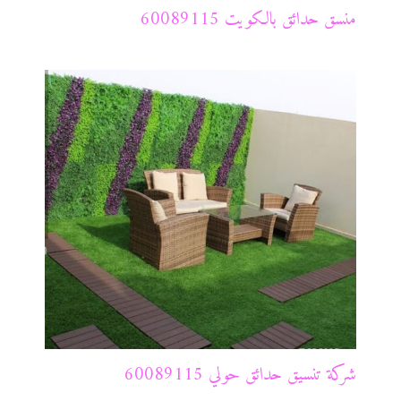
منسق حدائق بالكويت 60089115
شركة تنسيق حدائق حولي 60089115