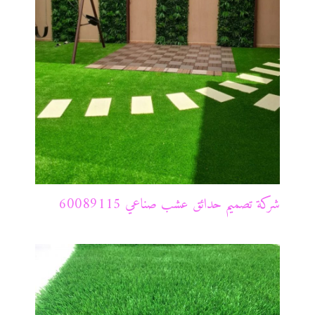
شركة تصميم حدائق عشب صناعي 60089115