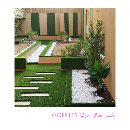
منسق حدائق منزلية 60089115