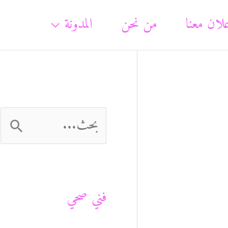
لان معنا
من نحن
المدونة
ا
ل
ب
فني صحي
ح