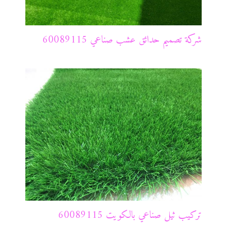
شركة تصميم حدائق عشب صناعي 60089115
تركيب ثيل صناعي بالكويت 60089115