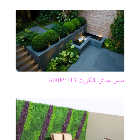
منسق حدائق بالكويت 60089115