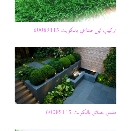
تركيب ثيل صناعي بالكويت 60089115
منسق حدائق بالكويت 60089115