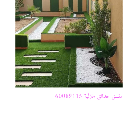
منسق حدائق منزلية 60089115