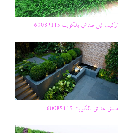
تركيب ثيل صناعي بالكويت 60089115
منسق حدائق بالكويت 60089115