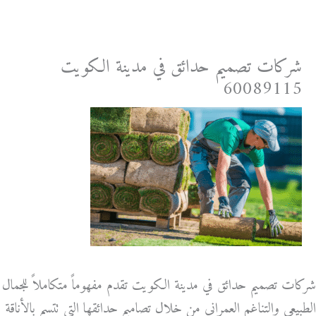
خطي
لى
لمحتوى
شركات تصميم حدائق في مدينة الكويت
60089115
شركات تصميم حدائق في مدينة الكويت تقدم مفهوماً متكاملاً للجمال
الطبيعي والتناغم العمراني من خلال تصاميم حدائقها التي تتسم بالأناقة