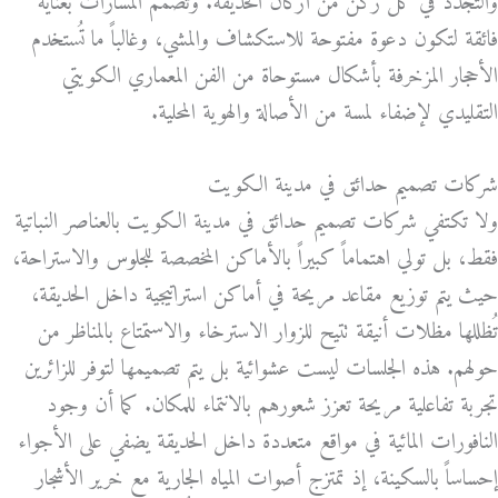
والتجدد في كل ركن من أركان الحديقة. وتُصمم المسارات بعناية
فائقة لتكون دعوة مفتوحة للاستكشاف والمشي، وغالباً ما تُستخدم
الأحجار المزخرفة بأشكال مستوحاة من الفن المعماري الكويتي
التقليدي لإضفاء لمسة من الأصالة والهوية المحلية.
شركات تصميم حدائق في مدينة الكويت
ولا تكتفي شركات تصميم حدائق في مدينة الكويت بالعناصر النباتية
فقط، بل تولي اهتماماً كبيراً بالأماكن المخصصة للجلوس والاستراحة،
حيث يتم توزيع مقاعد مريحة في أماكن استراتيجية داخل الحديقة،
تُظللها مظلات أنيقة تتيح للزوار الاسترخاء والاستمتاع بالمناظر من
حولهم. هذه الجلسات ليست عشوائية بل يتم تصميمها لتوفر للزائرين
تجربة تفاعلية مريحة تعزز شعورهم بالانتماء للمكان. كما أن وجود
النافورات المائية في مواقع متعددة داخل الحديقة يضفي على الأجواء
إحساساً بالسكينة، إذ تمتزج أصوات المياه الجارية مع خرير الأشجار