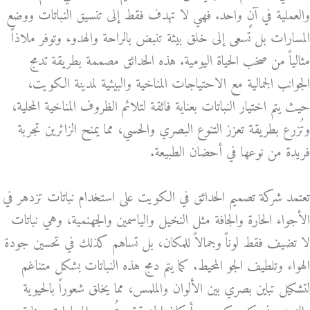
والعملية في آنٍ واحد. فهي لا تهدف فقط إلى تنسيق النباتات ووضع
المسارات بل تسعى إلى خلق بيئة تنبض بالراحة والهدوء وتوفر ملاذاً
مثالياً من صخب الحياة اليومية. هذه الحدائق مصممة بطريقة تدمج
الجوانب الجمالية مع الاحتياجات المناخية والبيئية لمدينة الكويت،
حيث يتم اختيار النباتات بعناية فائقة لتلائم الظروف المناخية المحلية،
وتُزرع بطريقة تعزز التنوع البصري والحسي، مما يمنح الزائرين تجربة
فريدة من نوعها في أحضان الطبيعة.
تعتمد شركة تصميم الحدائق في الكويت على استخدام نباتات تزدهر في
الأجواء الحارة والجافة مثل النخيل والياسمين والجهنمية، وهي نباتات
لا تضيف فقط لوناً وجمالاً للمكان، بل تساهم كذلك في تحسين جودة
الهواء وتلطيف الجو المحيط. كما يتم دمج هذه النباتات بشكل متناغم
لتشكيل تباين بصري بين الألوان والملمس، مما يخلق شعوراً بالحيوية