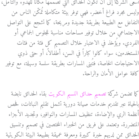
تسعى الشركة إلى أن تكون الحدائق التي تصممها مكاناً للهدوء والتأمل،
وليس مجرد فراغ أخضر. فهي توفر بيئة متكاملة تُمكّن الناس من
التفاعل مع الطبيعة بطريقة جديدة ومريحة، كما تشجع على التواصل
الاجتماعي من خلال توفير مساحات مناسبة للجلوس الجماعي أو
الفردي. ويُؤخذ في الاعتبار خلال التصميم كل فئة من فئات
المستخدمين، سواء كانوا كباراً في السن، أطفالاً، أو حتى ذوي
الاحتياجات الخاصة، فتُبنى المسارات بطريقة سلسة وسهلة، مع توفير
كافة عوامل الأمان والراحة.
كما تضمن شركة
تصميم حدائق النسيم الكويت
بقاء الحدائق نابضة
بالحياة عبر تقديم خدمات صيانة دورية تشمل تقليم النباتات، فحص
أنظمة الري والإضاءة، تنظيف المسارات والنوافير، وتجديد الأجزاء
المتضررة. وتعتمد على فريق من الخبراء المختصين في تصميم وتنسيق
الحدائق ممن لديهم خبرة كبيرة ومعرفة عميقة بطبيعة البيئة الكويتية