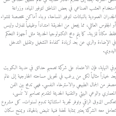
استخدام العشب الصناعي في بعض المناطق لتوفير المياه، وزراعة
الجدران العمودية بالنباتات لتوفير المساحة، وبناء أماكن مخصصة للشواء
أو الجلوس العائلي، مما يجعل من الحديقة امتداداً وظيفياً للمنزل وليس
فقط مكاناً للزينة. كما يتم دمج التكنولوجيا الحديثة مثل أجهزة التحكم
في الإضاءة والري عن بُعد لزيادة كفاءة التشغيل وتقليل التدخل
اليدوي.
وفي النهاية، فإن الاعتماد على شركة تصميم حدائق في مدينة الكويت
يُعد خياراً مثالياً لكل من يرغب في تحويل مساحته الخارجية إلى عالم
مصغر من الجمال الطبيعي والاسترخاء النفسي. فهي تدمج بين الفن
المعماري والوعي البيئي والتقنية الحديثة لتقديم تصاميم لا تُنسى،
تعكس الذوق الراقي وتوفر تجربة استثنائية تدوم لسنوات. كل مشروع
تتعامل معه الشركة يُعتبر بمثابة تحفة فنية تنبض بالحياة، ويمنح سكان