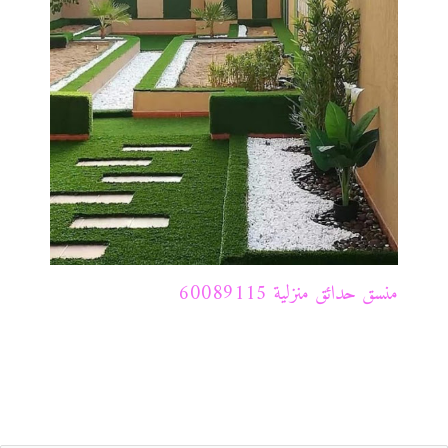
منسق حدائق منزلية 60089115