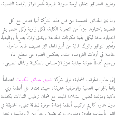
وتغريد العصافير لتخلق لوحة صوتية طبيعية تُشعر الزائر بالراحة النفسية.
وما يميز الحدائق المصممة من قبل هذه الشركة أنها تتعامل مع كل
تفصيلة باعتبارها جزءاً من التجربة الكلية، فكل زاوية وكل عنصر يتم
اختياره بدقة ليكمل بقية مكونات الحديقة ويخلق توازناً بصرياً ووظيفياً.
وتُعتبر النوافير والبرك المائية من أبرز المعالم التي تضيف طابعاً ساحراً،
خاصة في أوقات الغروب، عندما ينعكس الضوء على سطح الماء
ويصنع أنماطاً ضوئية جذابة تعزز الإحساس بالسكينة والجمال الطبيعي.
إلى جانب الجوانب الجمالية، تولي شركة
تنسيق حدائق الكويت
اهتماماً
بالغاً بالجوانب العملية والوظيفية للحديقة، حيث تعتمد على أنظمة ري
ذكية ومؤتمتة لتقليل استهلاك المياه، مع ضمان ترطيب النباتات بكفاءة
دون هدر. كما يتم تركيب أنظمة إضاءة موفرة للطاقة تضيء الحديقة في
الليل بأسلوب هادئ ومدروس، مما يضيف جواً من الرومانسية ويجعل