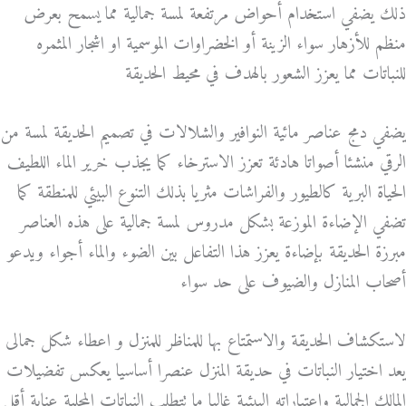
ذلك يضفي استخدام أحواض مرتفعة لمسة جمالية مما يسمح بعرض
منظم للأزهار سواء الزينة أو الخضراوات الموسمية او اشجار المثمره
للنباتات مما يعزز الشعور بالهدف في محيط الحديقة
يضفي دمج عناصر مائية النوافير والشلالات في تصميم الحديقة لمسة من
الرقي منشئا أصواتا هادئة تعزز الاسترخاء كما يجذب خرير الماء اللطيف
الحياة البرية كالطيور والفراشات مثريا بذلك التنوع البيئي للمنطقة كما
تضفي الإضاءة الموزعة بشكل مدروس لمسة جمالية على هذه العناصر
مبرزة الحديقة بإضاءة يعزز هذا التفاعل بين الضوء والماء أجواء ويدعو
أصحاب المنازل والضيوف على حد سواء
لاستكشاف الحديقة والاستمتاع بها للمناظر للمنزل و اعطاء شكل جمالى
يعد اختيار النباتات في حديقة المنزل عنصرا أساسيا يعكس تفضيلات
المالك الجمالية واعتباراته البيئية غالبا ما تتطلب النباتات المحلية عناية أقل