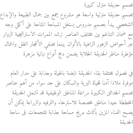
تصميم حديقة منزل كبيرة
تصميم حديقة منزلية واسعة هو مشروع يجمع بين جمال الطبيعة والإبداع
الشخصي يبدأ بتصميم مدروس يستغل المساحة المتاحة على أكمل وجه
مع ضمان التناغم بين مختلف العناصر ترشد الممرات الاستراتيجية الزوار
عبر أحواض الزهور الزاهية بالألوان بينما تضفي الأشجار الظل والجمال
مؤطرة مناظر الحديقة الخلابة يضمن دمج أنواع نباتية مزهرة
في فصول مختلفة بقاء الحديقة نابضة بالحياة وجذابة على مدار العام
موفرة ملاذا آمنا للحياة البرية والسكان على حد سواء من أهم عناصر
تصميم الحدائق الكبيرة مراعاة المناطق الوظيفية قد تشمل الحديقة
المخططة جيدا مناطق مخصصة للاسترخاء والترفيه والزراعة يمكن أن
يصبح الفناء المزين بأثاث مريح مساحة جذابة للتجمعات فى ساحة
الحديقة