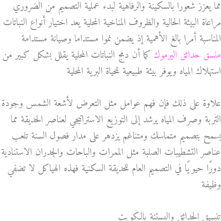
مما يعزز شعورا بالسكينة والرفاهية لبدء عملية التصميم من الضروري
مراعاة البيئة الحالية والظروف المناخية المحلية يعد اختيار أنواع النباتات
المناسبة أمرا بالغ الأهمية إذ يضمن نموا مستداما وصيانة مستدامة
منسق حدائق اليرموك
كما أن دمج النباتات المحلية يقلل بشكل كبير من
استهلاك المياه ويوفر بيئة طبيعية للحياة البرية المحلية
علاوة على ذلك فإن فهم عوامل مثل التعرض لأشعة الشمس وجودة
التربة وصرف المياه يرشد إلى التوزيع الاستراتيجي لعناصر الحديقة مما
يسمح بتصميم متماسك ومتناغم يزدهر على مدار فصول السنة تلعب
عناصر التشطيبات الصلبة مثل الممرات والباحات والجدران الاستنادية
دورًا حيويًا في التصميم العام للحديقة السكنية فهذه الهياكل لا تضفي
وظيفة
تنسيق الحدائق والبستنة بالكويت