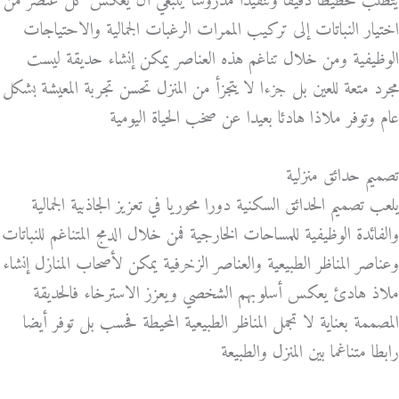
يتطلب تخطيطا دقيقا وتنفيذا مدروسا ينبغي أن يعكس كل عنصر من
اختيار النباتات إلى تركيب الممرات الرغبات الجمالية والاحتياجات
الوظيفية ومن خلال تناغم هذه العناصر يمكن إنشاء حديقة ليست
مجرد متعة للعين بل جزءا لا يتجزأ من المنزل تحسن تجربة المعيشة بشكل
عام وتوفر ملاذا هادئا بعيدا عن صخب الحياة اليومية
تصميم حدائق منزلية
يلعب تصميم الحدائق السكنية دورا محوريا في تعزيز الجاذبية الجمالية
والفائدة الوظيفية للمساحات الخارجية فمن خلال الدمج المتناغم للنباتات
وعناصر المناظر الطبيعية والعناصر الزخرفية يمكن لأصحاب المنازل إنشاء
ملاذ هادئ يعكس أسلوبهم الشخصي ويعزز الاسترخاء فالحديقة
المصممة بعناية لا تجمل المناظر الطبيعية المحيطة فحسب بل توفر أيضا
رابطا متناغما بين المنزل والطبيعة