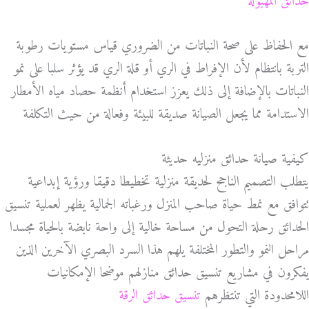
حدائق المهبولة
مع الحفاظ على صحة النباتات من الضروري قياس مستويات رطوبة
التربة بانتظام لأن الإفراط في الري أو قلة الري قد يؤثر سلبا على نمو
النباتات بالإضافة إلى ذلك يعزز استخدام أنظمة حصاد مياه الأمطار
الاستدامة مما يجعل الصيانة صديقة للبيئة وفعالة من حيث التكلفة
كيفية صيانة حدائق منزليه حديثة
يتطلب التصميم الناجح لحديقة منزلية تخطيطا دقيقا ورؤية إبداعية
تتوافق مع نمط حياة صاحب المنزل ورغباته الجمالية يظهر لعملية تنسيق
الحدائق رحلة التحول من مساحة خالية إلى واحة نابضة بالحياة مجسدا
مراحل النمو والتطور المختلفة يلهم هذا السرد البصري الآخرين الذين
يفكرون في مشاريع تنسيق حدائق منازلهم موضحا الإمكانيات
اللامحدودة التي تنتظرهم
تنسيق حدائق الرقة