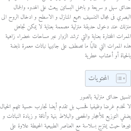
حدائق سهل و سريعة و باجمل البساتين يبعث على الهدوء والجمال
البصري فى مجال التنسيف جميع المنازل و الاسطح و ادخال الروح الى
منزلك عند دخول حديقة منزلية مصممة بعناية لا يمكن تجاهل
الممرات المختارة بعناية والتي ترشد الزوار عبر مساحات خضراء زاهية
هذه الممرات التي غالبًا ما تصطف على جانبيها نباتات معمرة نابضة
بالحياة أو أعشاب عطرية
المحتويات
تنسيق حدائق منزلية بالصور
لا تخدم غرضا وظيفيا فحسب بل تقدم أيضا تجارب حسية تلهم الخيال
يضفي التوزيع للأحجار والحصى والبلاط بنية وأناقة و زيادة النباتات و
غيرها حيث يمتزج بسلاسة مع العناصر الطبيعية المحيطة علاوة على