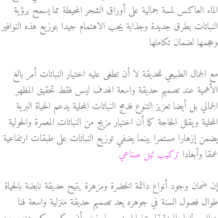
الماء العاكس لمسة جمالية على أوراق الشجر المحيطة مما يسمح برؤية
النباتات بطرق جديدة وجذابة يجب الاهتمام جيدا بتوزيع هذه النوافير
وحجمها لضمان تكاملها
مع الجمال الطبيعي للحديقة لا أن تطغى عليه اختيار النباتات أمر بالغ
الأهمية عند تصميم حديقة واسعة الهدف ليس فقط تحقيق المظهر
الجمالي بل أيضا تعزيز التنوع فدمج النباتات المحلية يدعم الحياة البرية
المحلية ويقلل الحاجة كما أن اختيار مزيج من النباتات المعمرة والحولية
يضمن إزهارا مستمرا بينما يضفي توزيع النباتات على طبقات ارتفاعية
عمقا وأبعادا
تركيب ثيل صناعي
إن ضمان وجود أنواع دائمة الخضرة ومزهرة يتيح حديقة نابضة بالحياة
طوال فصول السنة في جوهره يعد تصميم حديقة منزلية واسعة فنا