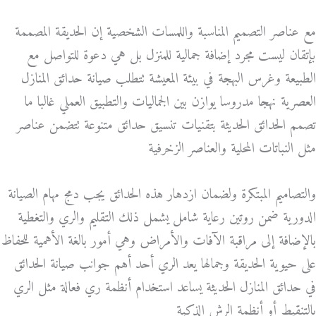
مع عناصر التصميم المناسبة واللمسات الشخصية إن الحديقة المصممة
بإتقان ليست مجرد إضافة جمالية للمنزل بل هي دعوة للتواصل مع
الطبيعة وغرس البهجة في بيئة المعيشة تتطلب صيانة حدائق المنازل
العصرية نهجا مدروسا يوازن بين الجماليات والتطبيق العملي غالبا ما
تصمم الحدائق الحديثة بتقنيات تنسيق حدائق متنوعة تتضمن عناصر
مثل النباتات المحلية والعناصر الزخرفية
والتصاميم المبتكرة ولضمان ازدهار هذه الحدائق يجب دمج مهام الصيانة
الدورية ضمن روتين رعاية شامل يشمل ذلك التقليم والري والتغطية
بالإضافة إلى مراقبة الآفات والأمراض وهي أمور بالغة الأهمية للحفاظ
على حيوية الحديقة وجمالها يعد الري أحد أهم جوانب صيانة الحدائق
في حدائق المنازل الحديثة يساعد استخدام أنظمة ري فعالة مثل الري
بالتنقيط أو أنظمة الرش الذكية