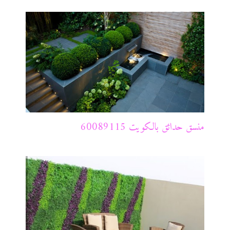
منسق حدائق بالكويت 60089115