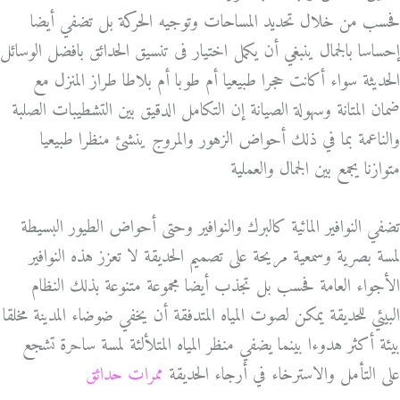
فحسب من خلال تحديد المساحات وتوجيه الحركة بل تضفي أيضا
إحساسا بالجمال ينبغي أن يكمل اختيار فى تنسيق الحدائق بافضل الوسائل
الحديثة سواء أكانت حجرا طبيعيا أم طوبا أم بلاطا طراز المنزل مع
ضمان المتانة وسهولة الصيانة إن التكامل الدقيق بين التشطيبات الصلبة
والناعمة بما في ذلك أحواض الزهور والمروج ينشئ منظرا طبيعيا
متوازنا يجمع بين الجمال والعملية
تضفي النوافير المائية كالبرك والنوافير وحتى أحواض الطيور البسيطة
لمسة بصرية وسمعية مريحة على تصميم الحديقة لا تعزز هذه النوافير
الأجواء العامة فحسب بل تجذب أيضا مجموعة متنوعة بذلك النظام
البيئي للحديقة يمكن لصوت المياه المتدفقة أن يخفي ضوضاء المدينة مخلقا
بيئة أكثر هدوءا بينما يضفي منظر المياه المتلألئة لمسة ساحرة تشجع
على التأمل والاسترخاء في أرجاء الحديقة
ممرات حدائق