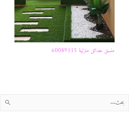
منسق حدائق منزلية 60089115