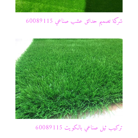
شركة تصميم حدائق عشب صناعي 60089115
تركيب ثيل صناعي بالكويت 60089115