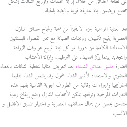
على نظافة الحدائق من خلال إزالة المخلفات وتوزيع النباتات بشكل
صحيح ويضمن بيئة حديقة قوية ونابضة بالحياة
تعد العناية الموسمية جزءا لا يتجزأ من صحة ونجاح حدائق المنازل
العصرية يتيح تكييف روتينات الصيانة مع تغير الفصول للبستانيين
الاستفادة الكاملة من دورة نمو كل نبتة الربيع هو وقت الزراعة
والتجديد بينما يركز الصيف على الترطيب وإزالة الأعشاب
الضارة
منسق حدائق الشهداء
يعد الخريف مثاليا لتغطية النباتات بالغطاء
العضوي والاستعداد لأشهر الشتاء الخمول وقد يشمل الشتاء تقليما
استراتيجيا وإجراءات وقائية من الظروف الجوية القاسية بفهم هذه
التغيرات الموسمية وتوقعها يمكن لأصحاب المنازل وضع إيقاع رعاية
متناسق يحسن من جمال حدائقهم العصرية و اختيار تنسيق الافضل و
الانسب