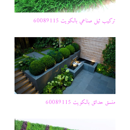
تركيب ثيل صناعي بالكويت 60089115
منسق حدائق بالكويت 60089115