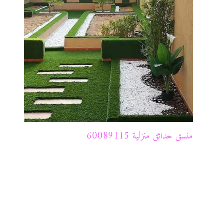
منسق حدائق منزلية 60089115