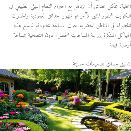
المحلية، يمكن للحدائق أن تزدهر مع احترام النظام البيئي الطبيعي في
الكويت التطور المثير الآخر هو ظهور الحدائق العمودية والجدران
الخضراء في المناطق الحضرية حيث المساحة محدودة، تسمح هذه
الهياكل المبتكرة بزراعة المساحات الخضراء دون التضحية بمساحة
أرضية قيمة
تنسيق حدائق تصميمات حديثة