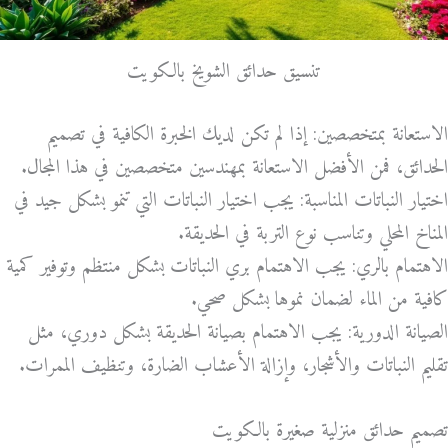
تنسيق حدائق الشويخ بالكويت
الاستعانة بمتخصصين: إذا لم تكن لديك الخبرة الكافية في تصميم
الحدائق، فمن الأفضل الاستعانة بمهندسين متخصصين في هذا المجال.
اختيار النباتات المناسبة: يجب اختيار النباتات التي تنمو بشكل جيد في
المناخ المحلي وتناسب نوع التربة في الحديقة.
الاهتمام بالري: يجب الاهتمام بري النباتات بشكل منتظم وتوفير كمية
كافية من الماء لضمان نموها بشكل صحي.
الصيانة الدورية: يجب الاهتمام بصيانة الحديقة بشكل دوري، مثل
تقليم النباتات والأشجار، وإزالة الأعشاب الضارة، وتنظيف الممرات.
تصميم حدائق منزلية صغيرة بالكويت