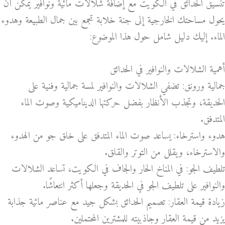
تنسيق الحدائق في الكويت مع إضافة شلالات مائية ونوافير يمكن أن
يحول مساحتك الخارجية إلى جنة خلابة تجمع بين جمال الطبيعة وهدوء
الماء. إليك دليل شامل حول هذا الموضوع:
أهمية الشلالات والنوافير في الحدائق
جمالية ورونق: تضفي الشلالات والنوافير لمسة جمالية وفنية على
الحديقة، وتجذب الأنظار بفضل حركتها الديناميكية وصوت الماء
المتدفق.
هدوء واسترخاء: يساعد صوت الماء المتدفق على خلق جو من الهدوء
والاسترخاء، ويقلل من التوتر والقلق.
تلطيف الجو: في المناخ الحار والجاف في الكويت، تساعد الشلالات
والنوافير على تلطيف الجو في الحديقة وجعلها أكثر انتعاشًا.
زيادة قيمة العقار: تصميم الحدائق بشكل جيد مع عناصر مائية جذابة
يزيد من قيمة العقار وجاذبيته للمشترين المحتملين.