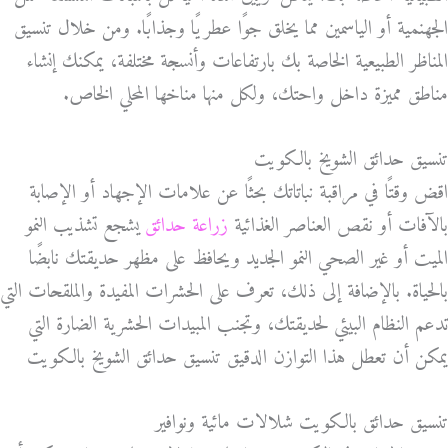
الجهنمية أو الياسمين مما يخلق جوًا عطريًا وجذابًا. ومن خلال تنسيق
المناظر الطبيعية الخاصة بك بارتفاعات وأنسجة مختلفة، يمكنك إنشاء
مناطق مميزة داخل واحتك، ولكل منها مناخها المحلي الخاص.
تنسيق حدائق الشويخ بالكويت
اقض وقتًا في مراقبة نباتاتك بحثًا عن علامات الإجهاد أو الإصابة
بالآفات أو نقص العناصر الغذائية
زراعة حدائق
يشجع تشذيب النمو
الميت أو غير الصحي النمو الجديد ويحافظ على مظهر حديقتك نابضًا
بالحياة. بالإضافة إلى ذلك، تعرف على الحشرات المفيدة والملقحات التي
تدعم النظام البيئي لحديقتك، وتجنب المبيدات الحشرية الضارة التي
يمكن أن تعطل هذا التوازن الدقيق تنسيق حدائق الشويخ بالكويت
تنسيق حدائق بالكويت شلالات مائية ونوافير