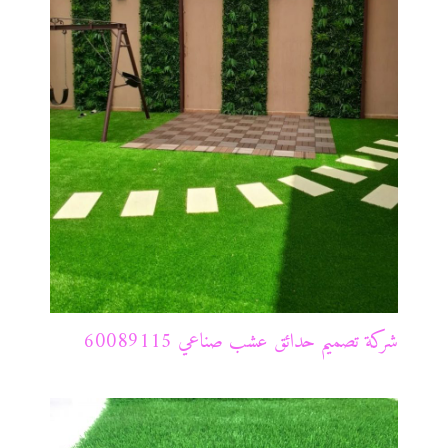
شركة تصميم حدائق عشب صناعي 60089115