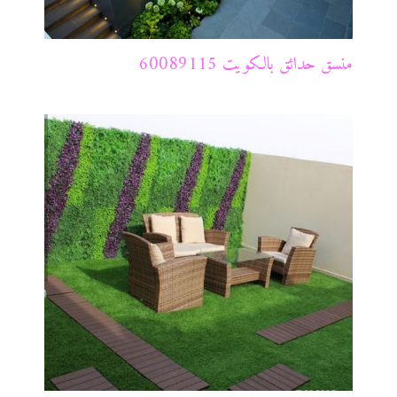
منسق حدائق بالكويت 60089115