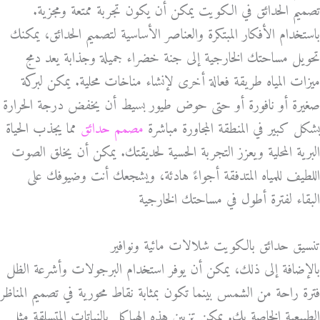
تصميم الحدائق في الكويت يمكن أن يكون تجربة ممتعة ومجزية.
باستخدام الأفكار المبتكرة والعناصر الأساسية لتصميم الحدائق، يمكنك
تحويل مساحتك الخارجية إلى جنة خضراء جميلة وجذابة يعد دمج
ميزات المياه طريقة فعالة أخرى لإنشاء مناخات محلية. يمكن لبركة
صغيرة أو نافورة أو حتى حوض طيور بسيط أن يخفض درجة الحرارة
بشكل كبير في المنطقة المجاورة مباشرة
مصمم حدائق
مما يجذب الحياة
البرية المحلية ويعزز التجربة الحسية لحديقتك. يمكن أن يخلق الصوت
اللطيف للمياه المتدفقة أجواءً هادئة، ويشجعك أنت وضيوفك على
البقاء لفترة أطول في مساحتك الخارجية
تنسيق حدائق بالكويت شلالات مائية ونوافير
بالإضافة إلى ذلك، يمكن أن يوفر استخدام البرجولات وأشرعة الظل
فترة راحة من الشمس بينما تكون بمثابة نقاط محورية في تصميم المناظر
الطبيعية الخاصة بك. يمكن تزيين هذه الهياكل بالنباتات المتسلقة مثل