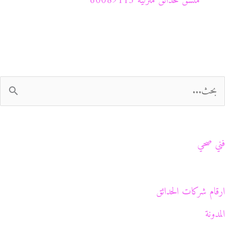
منسق حدائق منزلية 60089115
فني صحي
ارقام شركات الحدائق
المدونة