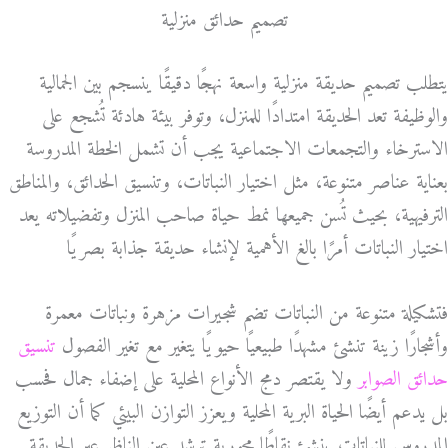
تصميم حدائق منزلية
يتطلب تصميم حديقة منزلية واسعة نهجًا دقيقًا ينسجم بين الجمالية
والوظيفة تعد الحديقة امتدادًا للمنزل، وتوفر بيئة هادئة تُشجع على
الاسترخاء والتجمعات الاجتماعية يجب أن تشمل الخطة المدروسة
بعناية عناصر متنوعة، مثل اختيار النباتات، وتنسيق الحدائق، والمناطق
الترفيهية، بحيث تُسن جميعها نمط حياة صاحب المنزل وتفضيلاته يعد
اختيار النباتات أمرًا بالغ الأهمية لإنشاء حديقة جذابة بصريًا
فتشكيلة متنوعة من النباتات تضم شجيرات مزهرة ونباتات معمرة
وأشجارًا زينة تنشئ مشهدًا طبيعيًا حيويًا يتغير مع تغير الفصول
تنسيق
حدائق الصوابر
ولا يقتصر دمج الأنواع المحلية على إضفاء جمال فحسب
بل يدعم أيضًا الحياة البرية المحلية ويعزز التوازن البيئي كما أن التوزيع
المدروس للنباتات ينشئ نقاطًا محورية ترشد عين الناظر عبر الحديقة