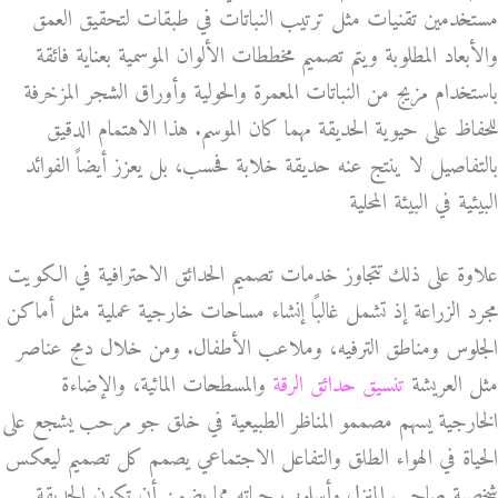
مستخدمين تقنيات مثل ترتيب النباتات في طبقات لتحقيق العمق
والأبعاد المطلوبة ويتم تصميم مخططات الألوان الموسمية بعناية فائقة
باستخدام مزيج من النباتات المعمرة والحولية وأوراق الشجر المزخرفة
للحفاظ على حيوية الحديقة مهما كان الموسم. هذا الاهتمام الدقيق
بالتفاصيل لا ينتج عنه حديقة خلابة فحسب، بل يعزز أيضاً الفوائد
البيئية في البيئة المحلية
علاوة على ذلك تتجاوز خدمات تصميم الحدائق الاحترافية في الكويت
مجرد الزراعة إذ تشمل غالبًا إنشاء مساحات خارجية عملية مثل أماكن
الجلوس ومناطق الترفيه، وملاعب الأطفال. ومن خلال دمج عناصر
مثل العريشة
تنسيق حدائق الرقة
والمسطحات المائية، والإضاءة
الخارجية يسهم مصممو المناظر الطبيعية في خلق جو مرحب يشجع على
الحياة في الهواء الطلق والتفاعل الاجتماعي يصمم كل تصميم ليعكس
شخصية صاحب المنزل وأسلوب حياته مما يضمن أن تكون الحديقة