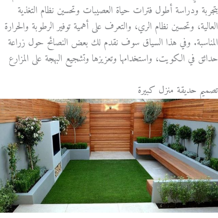
بتجربة ودراسة أطول فترات حياة العصيبات وتحسين نظام التغذية
العالية، وتحسين نظام الري، والتعرف على أهمية توفير الرطوبة والحرارة
المناسبة. وفي هذا السياق سوف نقدم لك بعض النصائح حول زراعة
حدائق في الكويت، واستخدامها وتعزيزها وتشجيع البهجة على المزارع
تصميم حديقة منزل كبيرة