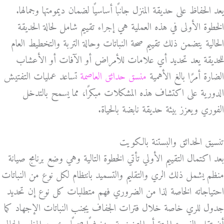
يعد الحفاظ على حديقة المنزل جانبًا أساسيًا لضمان ديمومتها وجمالها.
الخطوة الأولى في هذه العملية هي إجراء تقييم شامل لحالة الحديقة
الحالية يتضمن ذلك تقييم صحة النباتات وحالة التربة والتخطيط العام
للحديقة يعد تحديد أي علامات للأمراض أو الآفات أو الأعشاب
الضارة أمرًا بالغ الأهمية
منسق حدائق العاصمة
تساعد عمليات التفتيش
الدورية على اكتشاف هذه المشكلات مبكرًا، مما يسمح بالتدخل
الفوري ويعزز بيئة حديقة نابضة بالحياة.
تنسيق الحدائق والبستنة بالكويت
بعد اكتمال التقييم الأولي تأتي الخطوة التالية وهي وضع برنامج صيانة
منظم يشمل ذلك الري والتقليم والتسميد بانتظام لكل نوع من النباتات
احتياجاته الخاصة لذا من الضروري فهم متطلبات كل نوع إن تحديد
جدول للري خاصة خلال فترات الجفاف يجنب النباتات الإجهاد كما