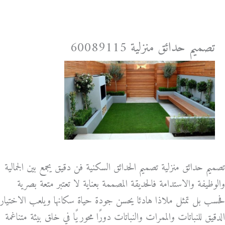
خطي
لى
لمحتوى
تصميم حدائق منزلية 60089115
تصميم حدائق منزلية تصميم الحدائق السكنية فن دقيق يجمع بين الجمالية
والوظيفة والاستدامة فالحديقة المصممة بعناية لا تعتبر متعة بصرية
فحسب بل تمثل ملاذا هادئا يحسن جودة حياة سكانها ويلعب الاختيار
الدقيق للنباتات والممرات والنباتات دورًا محوريًا في خلق بيئة متناغمة