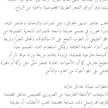
بينما توفر أوراق الشجر الطويلة الخصوصية والحماية من الرياح.
تلعب عناصر تنسيق الحدائق، مثل الممرات والباحات وعناصر المياه،
دورًا محوريًا في تصميم حديقة واسعة. فالممرات المنحنية المصنوعة من
الحجر الطبيعي أو الطوب تشجع على الاستكشاف وتخلق شعورًا وتربط
بين أجزاء الحديقة المختلفة ويمكن استخدام الفناء المُصمم جيدًا
كمساحة خارجية للمعيشة، مزودة بمقاعد مريحة وربما موقد نار أو
مطبخ خارجي كما أن الأصوات الهادئة لعنصر مائي مثل بركة أو نافورة
تضفي على الجو أجواءً من الهدوء والتأمل
خطوات صيانة حدائق منزليه
لاستيعاب الأنشطة الخارجية من الضروري تخصيص مناطق مخصصة
للترفيه قد يشمل ذلك مساحة مخصصة للعب الأطفال، أو حديقة