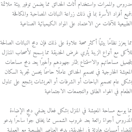
مدروس والممرات واستخدام أثاث الحدائق مما يضمن توفير بيئة ملائمة
لجميع أفراد الأسرة بما في ذلك زراعة النباتات المصاحبة والمكافحة
الطبيعية للآفات من الاعتماد على المواد الكيميائية الصناعية
مما يعزز نظامًا بيئيًا أكثر صحة علاوة على ذلك فإن دمج النباتات الصالحة
للأكل مع أنواع الزينة يُثري غرض الحديقة مما يسمح لأصحاب المنازل
بتجميل مساحاتهم والاستمتاع بثمار جهودهم وأخيرًا يعد دمج مساحات
المعيشة الخارجية في تصميم الحدائق عاملًا حاسمًا يحسن تجربة السكان
بشكل عام
تصميم الباحات أو الشرفات أو العريشات يشجع على تناول
الطعام في الهواء الطلق والتجمعات الاجتماعية
مما يوسع مساحة المعيشة في المنزل بشكل فعال يضفي دمج الإضاءة
المُدروس أجواءً رائعة بعد غروب الشمس مما يخلق جوًا ساحرًا يدعو
لقضاء أمسيات هادئة في الحديقة. بدمج العناصر الطبيعية مع العملية