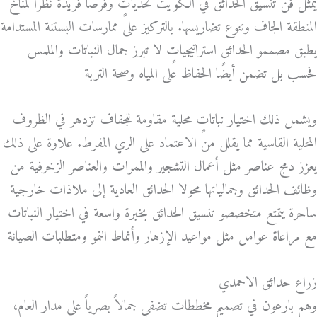
يمثل فن تنسيق الحدائق في الكويت تحدياتٍ وفرصًا فريدةً نظرًا لمناخ
المنطقة الجاف وتنوع تضاريسها. بالتركيز على ممارسات البستنة المستدامة
يطبق مصممو الحدائق استراتيجياتٍ لا تبرز جمال النباتات والملمس
فحسب بل تضمن أيضًا الحفاظ على المياه وصحة التربة
ويشمل ذلك اختيار نباتاتٍ محلية مقاومة للجفاف تزدهر في الظروف
المحلية القاسية مما يقلل من الاعتماد على الري المفرط. علاوة على ذلك
يعزز دمج عناصر مثل أعمال التشجير والممرات والعناصر الزخرفية من
وظائف الحدائق وجمالياتها محولا الحدائق العادية إلى ملاذات خارجية
ساحرة يتمتع متخصصو تنسيق الحدائق بخبرة واسعة في اختيار النباتات
مع مراعاة عوامل مثل مواعيد الإزهار وأنماط النمو ومتطلبات الصيانة
زراع حدائق الاحمدي
وهم بارعون في تصميم مخططات تضفي جمالاً بصرياً على مدار العام،