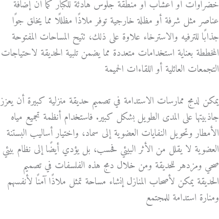
خضراوات أو أعشاب أو منطقة جلوس هادئة للكبار كما أن إضافة
عناصر مثل شرفة أو مظلة خارجية توفر ملاذًا مظللًا مما يخلق جوًا
جذابًا للترفيه والاسترخاء علاوة على ذلك، تتيح المساحات المفتوحة
المخططة بعناية استخدامات متعددة مما يضمن تلبية الحديقة لاحتياجات
التجمعات العائلية أو اللقاءات الحميمة
يمكن لدمج ممارسات الاستدامة في تصميم حديقة منزلية كبيرة أن يعزز
جاذبيتها على المدى الطويل بشكل كبير. فاستخدام أنظمة تجميع مياه
الأمطار وتحويل النفايات العضوية إلى سماد، واختيار أساليب البستنة
العضوية لا يقلل من الأثر البيئي فحسب، بل يؤدي أيضًا إلى نظام بيئي
صحي ومزدهر للحديقة ومن خلال دمج هذه الفلسفات في تصميم
الحديقة يمكن لأصحاب المنازل إنشاء مساحة تمثل ملاذًا آمنًا لأنفسهم
ومنارة استدامة للمجتمع