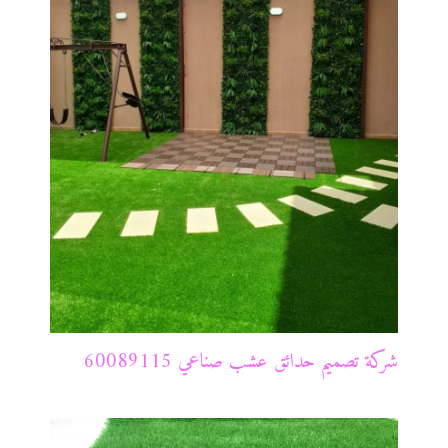
شركة تصميم حدائق عشب صناعي 60089115