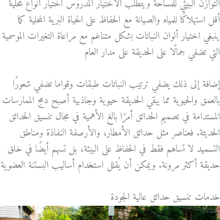
التوازن البيئي للمساحة ويتطلب الاختيار المدروس اختيار أنواع محلية
أقل استهلاكًا للمياه والصيانة مع الحفاظ على الحياة البرية المحلية كما
ينبغي اختيار ألوان النباتات بشكل متناغم مع مراعاة التغيرات الموسمية
التي تضفي جمالًا على الحديقة على مدار العام
إضافة إلى ذلك يضفي ترتيب النباتات طبقات وقواما تضفي شعورًا
بالعمق والحيوية مما يبقي الحديقة حيوية وجاذبية أصبح دمج الممارسات
المستدامة في تصميم الحدائق أمرًا بالغ الأهمية في مجال تنسيق الحدائق
الحديثة. فعناصر مثل حدائق الأمطار، والأرصفة النفاذة ومناطق
التسميد لا تساهم فقط في الحفاظ على البيئة، بل تسهم أيضًا في خلق
حديقة أكثر مرونة. ويمكن أن يُقلل استخدام أساليب البستنة العضوية
خدمات تنسيق حدائق عالية الجودة