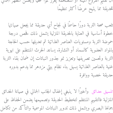
أن تقليم الفروع الميتة أو المتضخمة يعزز نموًا صحيًا ويحسن المظهر الجمالي
للحديقة مما يتيح عرضًا أكثر تنظيمًا
تلعب صحة التربة دورًا حاسمًا في نجاح أي حديقة مما يجعل صيانتها
خطوة أساسية في العناية بالحديقة المنزلية يشمل ذلك فحص درجة
حموضة التربة ومستويات العناصر الغذائية ثم تعديلها حسب الحاجة
بالمواد العضوية كالسماد أو النشارة. يساعد الحرث المنتظم على تهوية
التربة وتحسين تصريفها وتعزيز نمو جذور النباتات إن ضمان بقاء التربة
غنية بالعناصر الغذائية يسهل بناء نظام بيئي مزدهر مما يدعم بدوره
حديقة خصبة ووافرة
تنسيق حدائق
وأخيرًا لا ينبغي إغفال الجانب الجمالي في صيانة الحدائق
المنزلية فالتقييم المنتظم لتخطيط الحديقة وتصميمها يضمن الحفاظ على
جمالها البصري ويشمل ذلك تدوير النباتات الموسمية والتأكد من تكامل