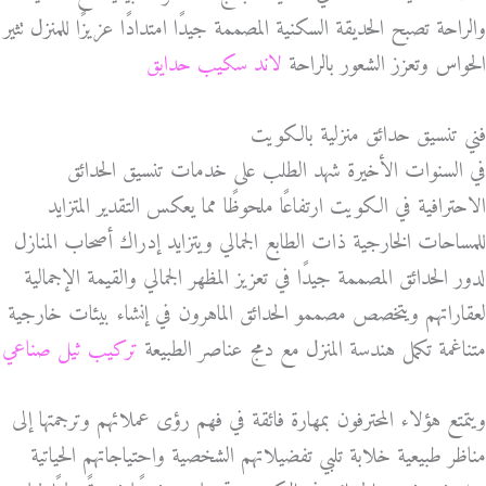
والراحة تصبح الحديقة السكنية المصممة جيدًا امتدادًا عزيزًا للمنزل تثير
الحواس وتعزز الشعور بالراحة
لاند سكيب حدايق
فني تنسيق حدائق منزلية بالكويت
في السنوات الأخيرة شهد الطلب على خدمات تنسيق الحدائق
الاحترافية في الكويت ارتفاعًا ملحوظًا مما يعكس التقدير المتزايد
للمساحات الخارجية ذات الطابع الجمالي ويتزايد إدراك أصحاب المنازل
لدور الحدائق المصممة جيدًا في تعزيز المظهر الجمالي والقيمة الإجمالية
لعقاراتهم ويتخصص مصممو الحدائق الماهرون في إنشاء بيئات خارجية
متناغمة تكمل هندسة المنزل مع دمج عناصر الطبيعة
تركيب ثيل صناعي
ويتمتع هؤلاء المحترفون بمهارة فائقة في فهم رؤى عملائهم وترجمتها إلى
مناظر طبيعية خلابة تلبي تفضيلاتهم الشخصية واحتياجاتهم الحياتية