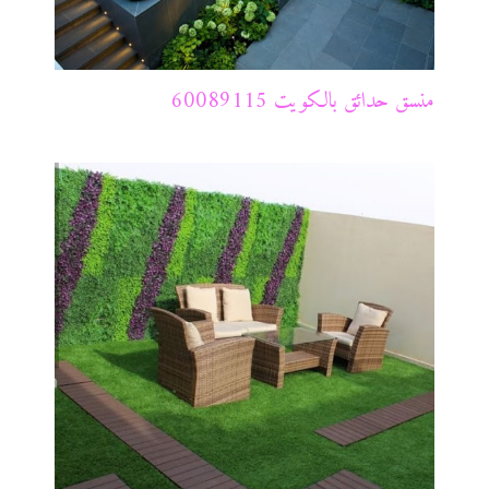
منسق حدائق بالكويت 60089115