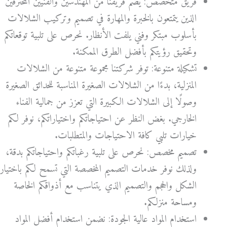
فريق متخصص: يضم فريقنا من المهندسين والفنيين المحترفين
الذين يتمتعون بالخبرة والمهارة في تصميم وتركيب الشلالات
بأسلوب مبتكر وفني يلفت الأنظار. نحرص على تلبية توقعاتكم
وتحقيق رؤيتكم بأفضل الطرق الممكنة.
تشكيلة متنوعة: توفر شركتنا مجموعة متنوعة من الشلالات
المنزلية، بدءًا من الشلالات الصغيرة المناسبة للحدائق الصغيرة
وصولًا إلى الشلالات الكبيرة التي تعزز من جمالية الفناء
الخارجي. بغض النظر عن احتياجاتكم واختياراتكم، نوفر لكم
خيارات تلبي كافة الاحتياجات والمتطلبات.
تصميم مخصص: نحرص على تلبية رغباتكم واحتياجاتكم بدقة،
ولذلك نوفر خدمات التصميم المخصصة التي تسمح لكم باختيار
الشكل والحجم والتصميم الذي يتناسب مع أذواقكم الخاصة
ومساحة منزلكم.
استخدام المواد عالية الجودة: نضمن استخدام أفضل المواد