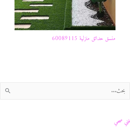
منسق حدائق منزلية 60089115
فني صحي