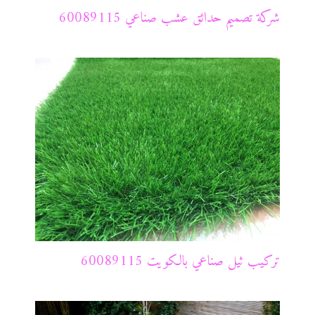
شركة تصميم حدائق عشب صناعي 60089115
تركيب ثيل صناعي بالكويت 60089115